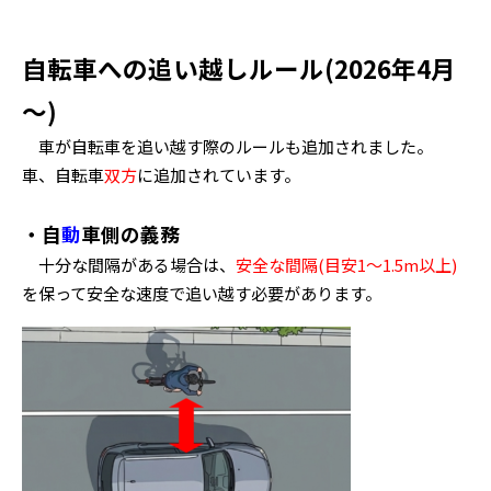
自転車への追い越しルール(2026年4月
～)
車が自転車を追い越す際のルールも追加されました。
車、自転車
双方
に追加されています。
・自
動
車側の義務
十分な間隔がある場合は、
安全な間隔(目安1～1.5m以上)
を保って安全な速度で追い越す必要があります。