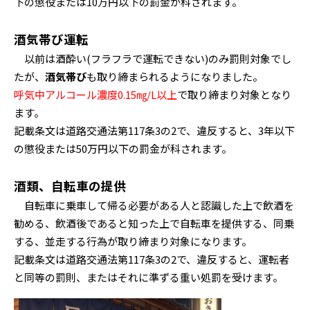
下の懲役または10万円以下の罰金が科されます。
酒気帯び運転
以前は酒酔い(フラフラで運転できない)のみ罰則対象でし
たが、
酒気帯び
も取り締まられるようになりました。
呼気中アルコール濃度0.15㎎/L以上
で取り締まり対象となり
ます。
記載条文は道路交通法第117条3の2で、違反すると、3年以下
の懲役または50万円以下の罰金が科されます。
酒類、自転車の提供
自転車に乗車して帰る必要がある人と認識した上で飲酒を
勧める、飲酒後であると知った上で自転車を提供する、同乗
する、並走する行為が取り締まり対象になります。
記載条文は道路交通法第117条3の2で、違反すると、運転者
と同等の罰則、またはそれに準ずる重い処罰を受けます。