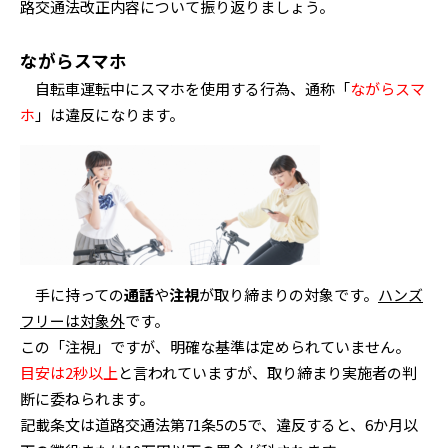
路交通法改正内容について振り返りましょう。
ながらスマホ
自転車運転中にスマホを使用する行為、通称「
ながらスマ
ホ
」は違反になります。
手に持っての
通話
や
注視
が取り締まりの対象です。
ハンズ
フリーは対象外
です。
この「注視」ですが、明確な基準は定められていません。
目安は2秒以上
と言われていますが、取り締まり実施者の判
断に委ねられます。
記載条文は道路交通法第71条5の5で、違反すると、6か月以