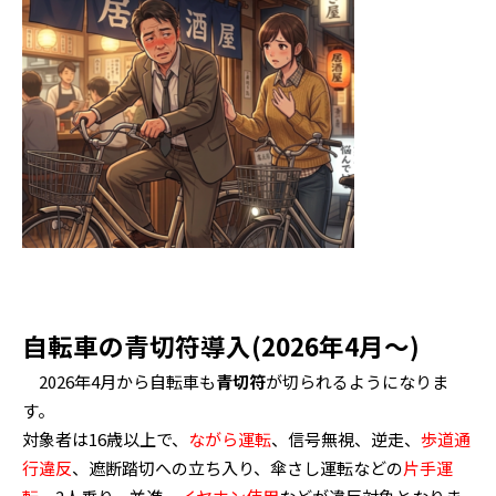
自転車の青切符導入(2026年4月～)
2026年4月から自転車も
青切符
が切られるようになりま
す。
対象者は16歳以上で、
ながら運転
、信号無視、逆走、
歩道通
行違反
、遮断踏切への立ち入り、傘さし運転などの
片手運