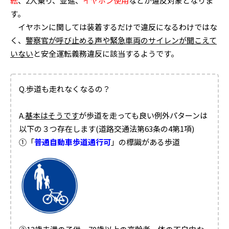
転
、2人乗り、並進、
イヤホン使用
などが違反対象となりま
す。
イヤホンに関しては装着するだけで違反になるわけではな
く、
警察官が呼び止める声や緊急車両のサイレンが聞こえて
いない
と安全運転義務違反に該当するようです。
Q.歩道も走れなくなるの？
A.
基本はそうです
が歩道を走っても良い例外パターンは
以下の３つ存在します(道路交通法第63条の4第1項)
①「
普通自動車歩道通行可
」の標識がある歩道