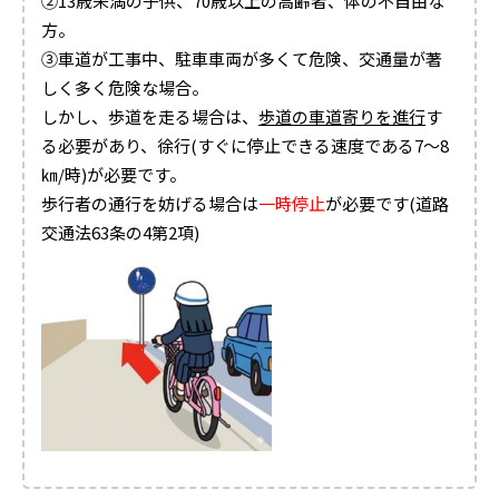
②13歳未満の子供、70歳以上の高齢者、体の不自由な
方。
③車道が工事中、駐車車両が多くて危険、交通量が著
しく多く危険な場合。
しかし、歩道を走る場合は、
歩道の車道寄りを進行
す
る必要があり、徐行(すぐに停止できる速度である7～8
㎞/時)が必要です。
歩行者の通行を妨げる場合は
一時停止
が必要です(道路
交通法63条の4第2項)