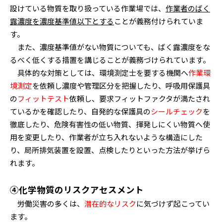
設けている物質を取り扱っている作業場では、
作業者のばく
露濃度を濃度基準値以下とする
ことが義務付けられていま
す。
また、濃度基準値がない物質についても、ばく露濃度をな
るべく低くする措置を講じることが義務づけられています。
具体的な対策としては、環境測定士を要する機関へ
作業環
境測定
を依頼し濃度や管理区分を把握したり、呼吸用保護具
の
フィットテスト
依頼し、要求フィットファクタが満たされ
ているかを確認したり、自発的な保護具の
シールチェック
を
徹底したり、危険有害性の低い物質、揮発しにくい物質へ使
用を変更したり、作業者が立ち入れないような構造にした
り、局所排気装置を設置、点検したりといった方法が挙げら
れます。
④化学物質のリスクアセスメント
労働災害の多くは、
潜在的なリスク
に気づけず起こってい
ます。