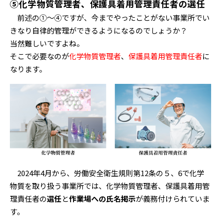
⑤化学物質管理者、保護具着用管理責任者の選任
前述の①～④ですが、今までやったことがない事業所でい
きなり自律的管理ができるようになるのでしょうか？
当然難しいですよね。
そこで必要なのが
化学物質管理者
、
保護具着用管理責任者
に
なります。
2024年4月から、労働安全衛生規則第12条の５、6で化学
物質を取り扱う事業所では、化学物質管理者、保護具着用管
理責任者の
選任
と
作業場への氏名掲示
が義務付けられていま
す。