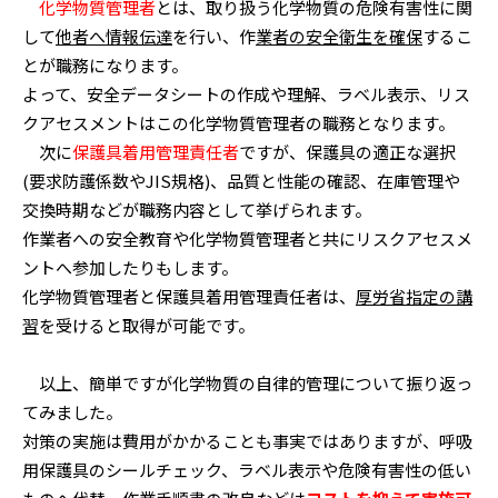
化学物質管理者
とは、取り扱う化学物質の危険有害性に関
して
他者へ情報伝達
を行い、作
業者の安全衛生を確保
するこ
とが職務になります。
よって、安全データシートの作成や理解、ラベル表示、リス
クアセスメントはこの化学物質管理者の職務となります。
次に
保護具着用管理責任者
ですが、保護具の適正な選択
(要求防護係数やJIS規格)、品質と性能の確認、在庫管理や
交換時期などが職務内容として挙げられます。
作業者への安全教育や化学物質管理者と共にリスクアセスメ
ントへ参加したりもします。
化学物質管理者と保護具着用管理責任者は、
厚労省指定の講
習
を受けると取得が可能です。
以上、簡単ですが化学物質の自律的管理について振り返っ
てみました。
対策の実施は費用がかかることも事実ではありますが、呼吸
用保護具のシールチェック、ラベル表示や危険有害性の低い