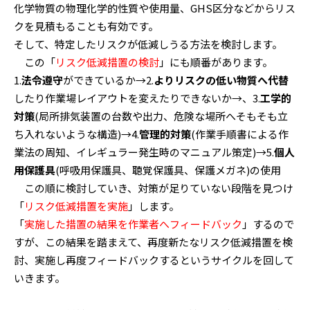
化学物質の物理化学的性質や使用量、GHS区分などからリス
クを見積もることも有効です。
そして、特定したリスクが低減しうる方法を検討します。
この「
リスク低減措置の検討
」にも順番があります。
1.
法令遵守
ができているか→2.
よりリスクの低い物質へ代替
したり作業場レイアウトを変えたりできないか→、3.
工学的
対策
(局所排気装置の台数や出力、危険な場所へそもそも立
ち入れないような構造)→4.
管理的対策
(作業手順書による作
業法の周知、イレギュラー発生時のマニュアル策定)→5.
個人
用保護具
(呼吸用保護具、聴覚保護具、保護メガネ)の使用
この順に検討していき、対策が足りていない段階を見つけ
「
リスク低減措置を実施
」します。
「
実施した措置の結果を作業者へフィードバック
」するので
すが、この結果を踏まえて、再度新たなリスク低減措置を検
討、実施し再度フィードバックするというサイクルを回して
いきます。