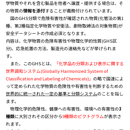
学物質やそれを含む製品を他者へ譲渡・提供する場合は、そ
の物質の
情報を添付
することが義務付けられています。
国のGHS分類で危険有害性が確認された物質(化管法の第1
種、第2種指定化学物質や安衛法、劇物取締法の対象物質)が
安全データシートの作成必須となります。
内容は、化学物質の危険有害性や物理化学的性質(GHS区
分)、応急処置の方法、製造元の連絡先などが挙げられま
す。
また、このGHSとは、
「化学品の分類および表示に関する
世界調和システム(Globally Harmonized System of
Classification and Labeling of Chemicals)」
の略で国連によ
って定められた化学物質の危険性や有害性を判断するための
世界的に統一された一定の基準と分類システム
のことを指し
ます。
物理化学的危険性、健康への有害性、環境への有害性の
3
種類
に大別されその区分から
9種類のピクトグラム
が表示さ
れます。