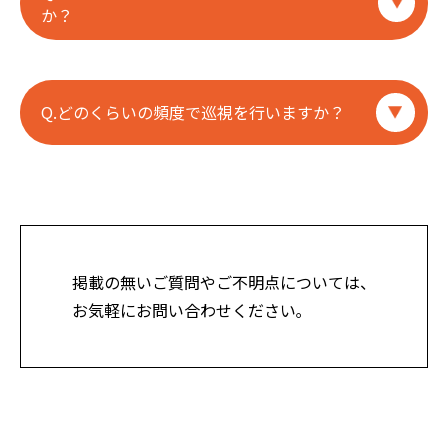
ください。
か？
A.はい、随時受け付けております。 ストレスチェック
の実施も可能ですが、すでに実施済みでの場合でも高
Q.どのくらいの頻度で巡視を行いますか？
ストレス者や面談希望者への産業医面談、産業医意見
書のご提出、その後のフォローもお引き受け可能で
す。 気軽にご利用ください。
A.職場巡視の法定回数は、最低でも2か月に1回と定め
られています(労働安全衛生規則第15条) よって、
基本は1～2か月に1回のペースで巡視させて頂きま
す。
掲載の無いご質問やご不明点については、
お気軽にお問い合わせください｡