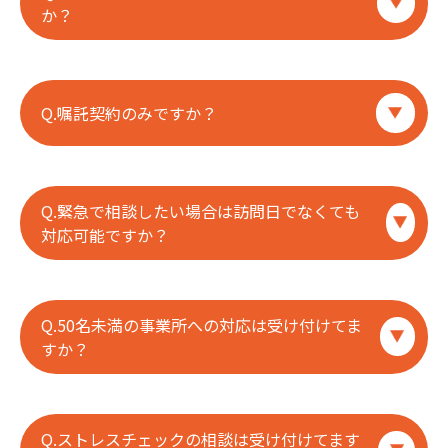
か？
A.契約料は、訪問料、顧問料、交通費の3要素からな
ります。 基本的に訪問料は2万~2万5000円/時、1回2
Q.嘱託契約のみですか？
時間程度のご訪問としております。 顧問料は、業務内
容や総従業員数によって変化し、ご相談頂ければご契
約料の調整が可能です。 直ちにお見積りいたしますの
A.はい、基本は嘱託契約ですが、訪問回数を増やすこ
で、お気軽にお問い合わせくださいませ。
とも可能です。 月に4回ご訪問させて頂いている事業
Q.緊急で相談したい場合は訪問日でなくても
所様もございます。 問い合わせフォームよりお気軽に
対応可能ですか？
ご相談ください。
A.はい、当日中に折り返すことは困難な場合がござい
ますが、基本的にはご対応可能です。 ご契約には、顧
Q.50名未満の事業所への対応は受け付けてま
問料を設定させて頂いておりますので、メールやお電
すか？
話であればお気軽にお問い合わせください。 追加でご
訪問が必要な場合は別途で訪問料をご請求させて頂き
A.はい、受け付けております。 顧問契約、年間契約の
ます。
どちらでもご選択可能ですのでお気軽にお問い合わせ
Q.ストレスチェックの相談は受け付けてます