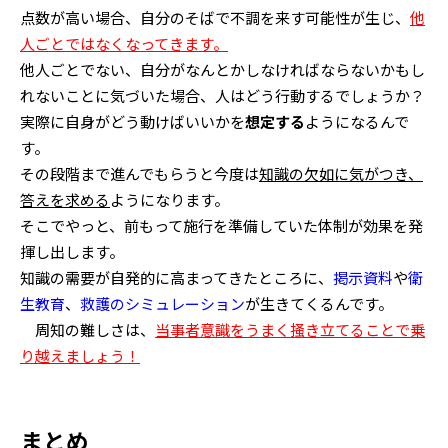
点数が高い場合、自分のそばで不調を来す可能性が生じ、
他
人ごとではなくなってきます。
他人ごとでない、自分がなんとかしなければならないかもし
れないことに気づいた場合、人はどう行動するでしょうか？
実際に自身がどう動けばいいかを
想定する
ようになるんで
す。
その段階まで進んでもらうと今度は
知識の欠如に気がつき、
答えを求める
ようになります。
そこでやっと、前もって施行を準備していた体制が効果を発
揮し出します。
知識の需要が自発的に高まってきたところに、
掲示資料
や
衛
生教育
、
救護のシミュレーション
が生きてくるんです。
周知の難しさは、
当事者意識をうまく掻き立てることで乗
り越えましょう！
まとめ