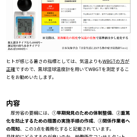
ヒトが感じる暑さの指標としては、気温よりも
WBGTの方が
正確
ですので、黒球湿球温度計を用いてWBGTを測定するこ
とをお勧めいたします。
内容
厚労省の要綱には、①
早期発見のための体制整備
、②
重篤
化を防止するための措置の実施手順の作成
、③
関係作業者へ
の周知
、この3点を義務化すると記載されています。
具体的にどうするのが良いのか、労働衛生コンサルタント、