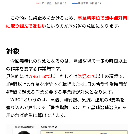
この傾向に歯止めをかけるため、
事業所単位で熱中症対策
に取り組んでほしい
というのが厚労省の意図になります。
対象
今回義務化の対象となるのは、暑熱環境で一定の時間以上
の作業を要する作業場です。
具体的には
WBGT28℃
以上もしくは
気温31℃
以上の環境で、
1時間以上の作業を継続
する職場または1日の
合計作業時間が
4時間を超える
作業を要する事業所が対象となります。
WBGTというのは、気温、輻射熱、気流、湿度の4要素を
盛り込んで算出する「
暑さ指数
」のことで黒球湿球温度計を
用いれば簡単に算出できます。