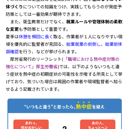
体づくり
についての知識をつけ、実践してもらうのが発症予
防策としては一番効果が期待できます。
また、衛生教育だけでなく、
就業ルールや管理体制の柔軟
な変更
も予防策として重要です。
夏季は
休憩を頻回に長く
取る、作業者が１人になりやすい現
場を優先的に監督者が見回る、
始業就業の前倒し
、
始業前体
調確認
を行う、などが挙げられます。
厚労省発行のリーフレット(
「職場における熱中症対策の
強化について」厚生労働省
)
では、以下のようないつもと違
う症状を熱中症の初期症状の可能性を示唆する所見として挙
げており、気づいた場合は周囲の作業者や現場監督者へ知ら
せるよう記載されています。