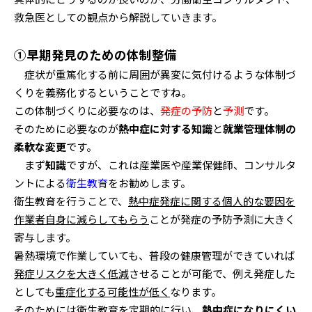
救急医としての観点から解説していきます。
①早期発見のための体制整備
症状が重篤化する前に周囲が異変に気付けるような体制づ
くりを義務化するということですね。
この体制づくりに必要なのは、
発症の予防
と
予測
です。
そのために必要なのが
熱中症に対する知識
と
就業管理体制の
柔軟な変更
です。
まず
知識
ですが、これは産業医や産業保健師、コンサルタ
ントによる
衛生教育
をお勧めします。
衛生教育を行うことで、
熱中症発症に関する個人的な要因を
作業者自身に減らしてもらう
ことが発症の予防予測に大きく
寄与します。
暑熱環境で作業していても、普段の健康管理ができていれば
発症リスクを大きく低減
させることが可能で、例え発症した
としても
重症化する可能性が低く
なります。
そのためには衛生教育を定期的に行い、
熱中症になりにくい