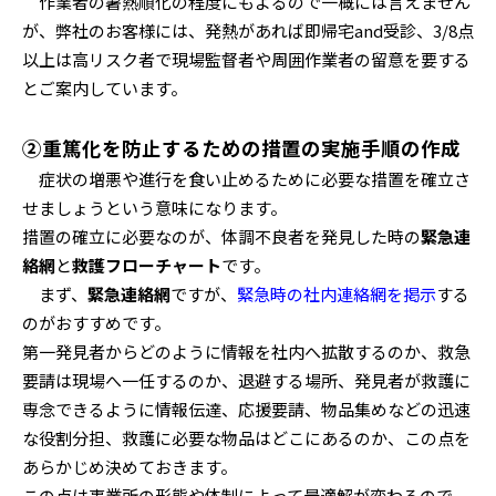
作業者の暑熱順化の程度にもよるので一概には言えません
が、弊社のお客様には、発熱があれば即帰宅and受診、3/8点
以上は高リスク者で現場監督者や周囲作業者の留意を要する
とご案内しています。
②重篤化を防止するための措置の実施手順の作成
症状の増悪や進行を食い止めるために必要な措置を確立さ
せましょうという意味になります。
措置の確立に必要なのが、体調不良者を発見した時の
緊急連
絡網
と
救護フローチャート
です。
まず、
緊急連絡網
ですが、
緊急時の社内連絡網を掲示
する
のがおすすめです。
第一発見者からどのように情報を社内へ拡散するのか、救急
要請は現場へ一任するのか、退避する場所、発見者が救護に
専念できるように情報伝達、応援要請、物品集めなどの迅速
な役割分担、救護に必要な物品はどこにあるのか、この点を
あらかじめ決めておきます。
この点は事業所の形態や体制によって最適解が変わるので、