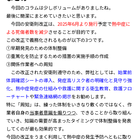
今回のコラムは少しボリュームがありましたね。
最後に簡潔にまとめていきたいと思います。
今回の安衛則改正は、
2025年6月より施行
予定で
熱中症に
よる死傷者数を減少
させることが目的です。
この改正で義務化されるものが以下の3つです。
①早期発見のための体制整備
②重篤化を防止するための措置の実施手順の作成
③関係作業者への周知
この改正された安衛則遵守のため、弊社としては、
始業前
体調確認シートの導入
、
発症高リスク者の明確化と見守り強
化
、
熱中症発症の仕組みや救護に関する衛生教育
、
救護フロ
ーチャート
や
緊急連絡網の掲示
をお勧めします。
特に「周知」は、練った体制をいきなり敷くのではなく、作
業者自身の
当事者意識を煽りつつ
、できることから取り組ん
でいき、知識の需要が高まったタイミングで体制整備を発表
してくのが最も効果的です。
今回の改正をうまく利用して熱中症の発生予防へともに取り