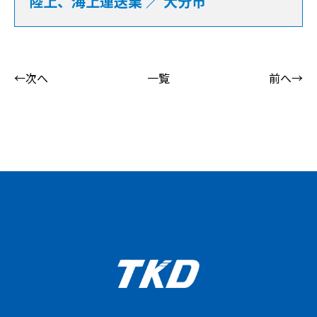
陸上、海上運送業 ／ 大分市
←次へ
一覧
前へ→