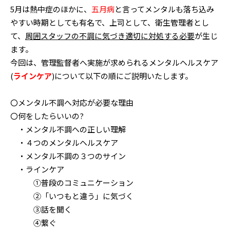
5月は熱中症のほかに、
五月病
と言ってメンタルも落ち込み
やすい時期としても有名で、上司として、衛生管理者とし
て、
周囲スタッフの不調に気づき適切に対処する必要
が生じ
ます。
今回は、管理監督者へ実施が求められるメンタルヘルスケア
(
ラインケア
)について以下の順にご説明いたします。
〇メンタル不調へ対応が必要な理由
〇何をしたらいいの?
・メンタル不調への正しい理解
・４つのメンタルヘルスケア
・メンタル不調の３つのサイン
・ラインケア
①普段のコミュニケーション
②「いつもと違う」に気づく
③話を聞く
④繋ぐ