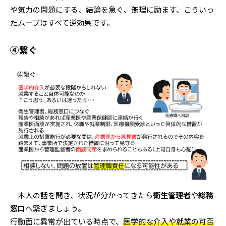
や気力の問題にする、結論を急ぐ、無理に励ます、こういっ
たムーブはすべて逆効果です。
④繋ぐ
本人の話を聞き、状況が分かってきたら
衛生管理者
や
総務
窓口
へ繋ぎましょう。
行動面に異常が出ている時点で、
医学的な介入や就業の可否