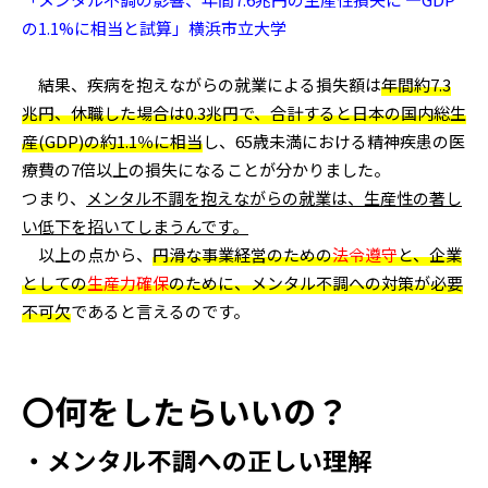
の1.1%に相当と試算」横浜市立大学
結果、疾病を抱えながらの就業による損失額は
年間約7.3
兆円、休職した場合は0.3兆円で、合計すると日本の国内総生
産(GDP)の約1.1％に相当
し、65歳未満における精神疾患の医
療費の7倍以上の損失になることが分かりました。
つまり、
メンタル不調を抱えながらの就業は、生産性の著し
い低下を招いてしまうんです。
以上の点から、
円滑な事業経営のための
法令遵守
と、企業
としての
生産力確保
のために、メンタル不調への対策が必要
不可欠
であると言えるのです。
〇何をしたらいいの？
・メンタル不調への正しい理解