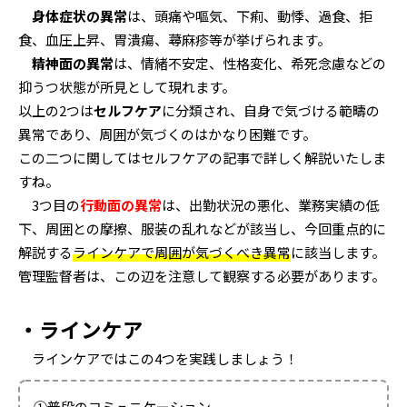
身体症状の異常
は、頭痛や嘔気、下痢、動悸、過食、拒
食、血圧上昇、胃潰瘍、蕁麻疹等が挙げられます。
精神面の異常
は、情緒不安定、性格変化、希死念慮などの
抑うつ状態が所見として現れます。
以上の2つは
セルフケア
に分類され、自身で気づける範疇の
異常であり、周囲が気づくのはかなり困難です。
この二つに関してはセルフケアの記事で詳しく解説いたしま
すね。
3つ目の
行動面の異常
は、出勤状況の悪化、業務実績の低
下、周囲との摩擦、服装の乱れなどが該当し、今回重点的に
解説する
ラインケアで周囲が気づくべき異常
に該当します。
管理監督者は、この辺を注意して観察する必要があります。
・ラインケア
ラインケアではこの4つを実践しましょう！
①普段のコミュニケーション