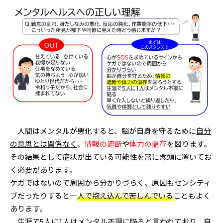
人間はメンタルが悪化すると、脳が自身を守るために
自分
の意思とは関係なく
、
情報の遮断
や
体力の温存
を図ります。
その結果として症状が出ている可能性を常に念頭に置いてお
く必要があります。
ケガではないので周囲から分かりづらく、原因もセンシティ
ブだったりすると一
人で抱え込んで苦しんでいる
こともよく
あります。
生涯で5人に1人はメンタル不調に陥ると言われており、自