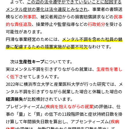
よって、
この辺の法令遵守ができていないことに起因する
メンタル症状の悪化は法令違反とみなされ
、事業者の書類送
検などの
刑事罰
、被災者周辺からの損害賠償請求などの
民事
的な責任追及
、操業停止や監督指導などの
行政処分
を受ける
可能性があります。
円滑な事業経営のためには、
メンタル不調を含めた社員の健
康に配慮するための措置実施が必要不可欠
なわけです。
次は
生産性キープ
についてです。
実はメンタル不調を引きずりながらの就業は、
生産性を著し
く低下
させてしまうんです。
2022年に横浜市立大学と産業医科大学が行った研究では、メ
ンタル不調を引きずりながら就業した場合と休職した場合の
経済損失
が比較検討されています。
プレゼンティーズム(
疾病を抱えながらの就業
)の評価は、仕
事の「量」と「質」の低下の11段階評価と症状持続日数を掛
け算して年間損失日数を算出し、アブセンティーズム(
疾病
休業
)の評価は、欠勤日数のから年間損失日数を算出して、